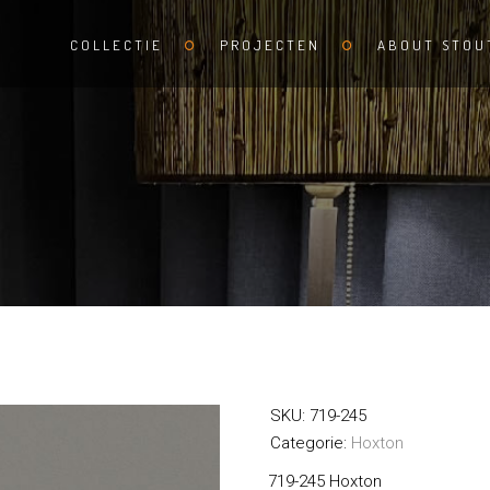
COLLECTIE
PROJECTEN
ABOUT STOU
SKU:
719-245
Categorie:
Hoxton
719-245 Hoxton