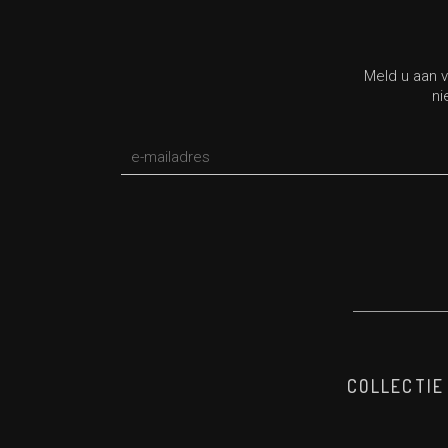
Meld u aan v
ni
*verplicht veld
COLLECTIE