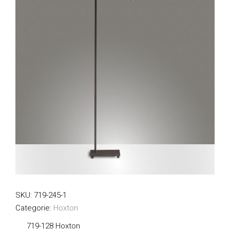
SKU:
719-245-1
Categorie:
Hoxton
719-128 Hoxton