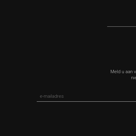
Meld u aan v
ni
*verplicht veld