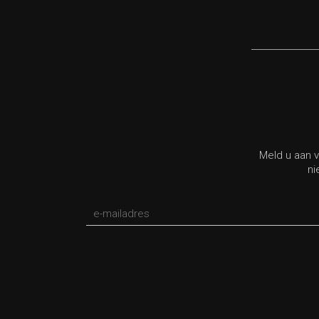
Meld u aan v
ni
*verplicht veld